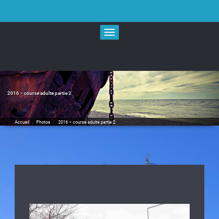
Skip
to
content
Toggle navigation
2016 – course adulte partie 2
Accueil
/
Photos
/
2016 – course adulte partie 2