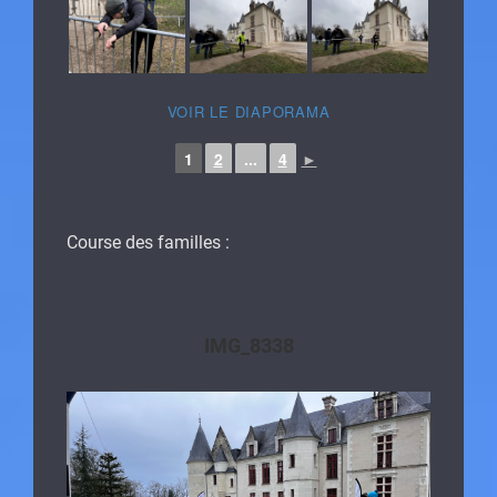
VOIR LE DIAPORAMA
1
2
...
4
►
Course des familles :
IMG_8338